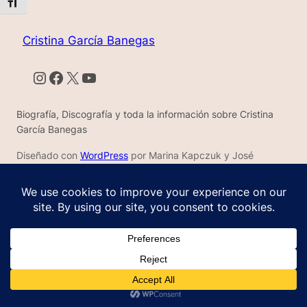
Alternar tamaño de letra
Cristina García Banegas
Instagram
Facebook
X
YouTube
Biografía, Discografía y toda la información sobre Cristina
García Banegas
Diseñado con
WordPress
por Marina Kapczuk y José
Carmelo Barrios Martínez