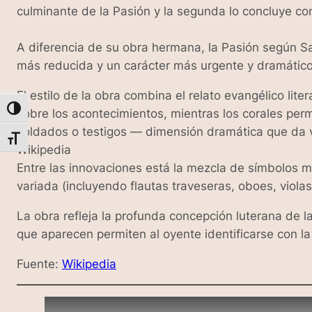
culminante de la Pasión y la segunda lo concluye con 
A diferencia de su obra hermana, la Pasión según S
más reducida y un carácter más urgente y dramático
El estilo de la obra combina el relato evangélico lit
Alternar alto contraste
sobre los acontecimientos, mientras los corales perm
soldados o testigos — dimensión dramática que da vi
Alternar tamaño de letra
Wikipedia
Entre las innovaciones está la mezcla de símbolos mu
variada (incluyendo flautas traveseras, oboes, viola
La obra refleja la profunda concepción luterana de l
que aparecen permiten al oyente identificarse con l
Fuente:
Wikipedia