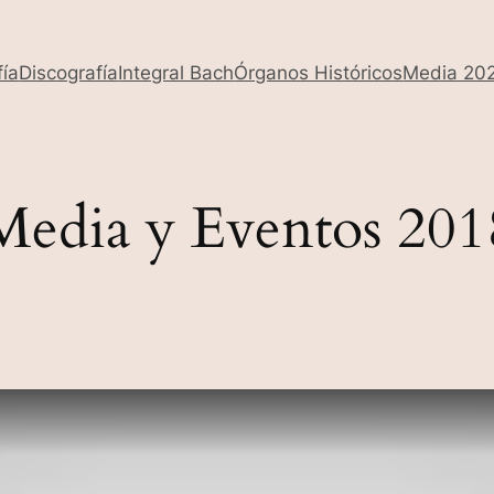
fía
Discografía
Integral Bach
Órganos Históricos
Media 20
Media y Eventos 201