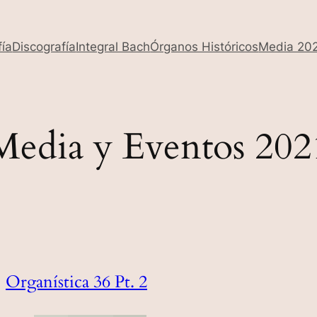
fía
Discografía
Integral Bach
Órganos Históricos
Media 20
Media y Eventos 202
Organística 36 Pt. 2