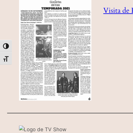
Visita de 
Alternar alto contraste
Alternar tamaño de letra