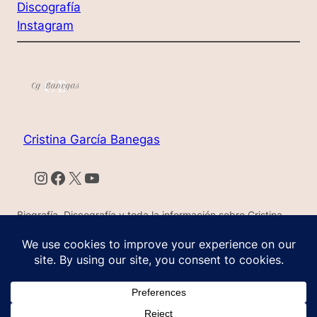
Discografía
Instagram
Cristina García Banegas
Instagram
Facebook
X
YouTube
Biografía, Discografía y toda la información sobre Cristina
García Banegas
Diseñado con
WordPress
por Marina Kapczuk y José
Carmelo Barrios Martínez