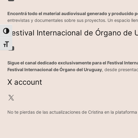
Encontrá todo el material audiovisual generado y producido po
entrevistas y documentales sobre sus proyectos. Un espacio lle
Festival Internacional de Órgano de
Alternar alto contraste
Alternar tamaño de letra
YouTube
Sigue el canal dedicado exclusivamente para el Festival Inter
Festival Internacional de Órgano del Uruguay
, desde presentac
X account
X
No te pierdas de las actualizaciones de Cristina en la plataforma