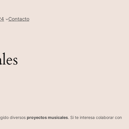
24
Contacto
les
igido diversos
proyectos musicales
. Si te interesa colaborar con