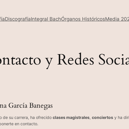
fía
Discografía
Integral Bach
Órganos Históricos
Media 20
ntacto y Redes Socia
ina García Banegas
go de su carrera, ha ofrecido
clases magistrales
,
conciertos
y ha dir
 ponerte en contacto.