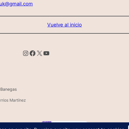
zuk@gmail.com
Vuelve al inicio
Instagram
Facebook
X
YouTube
a Banegas
rios Martínez