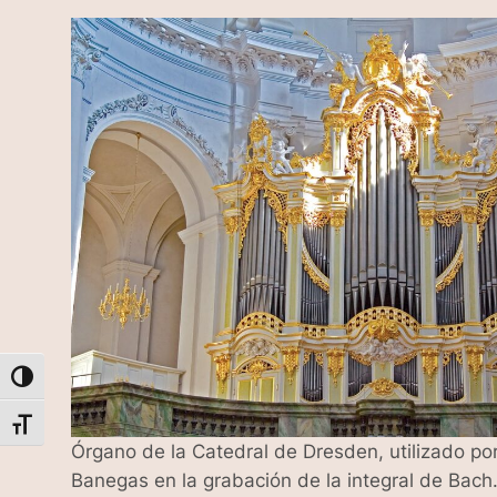
Alternar alto contraste
Alternar tamaño de letra
Órgano de la Catedral de Dresden, utilizado por
Banegas en la grabación de la integral de Bach