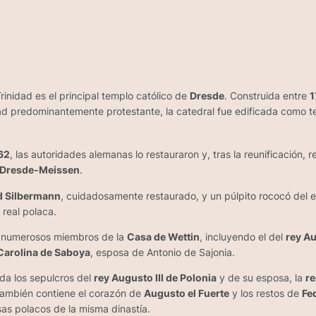
Trinidad es el principal templo católico de
Dresde
. Construida entre
1
udad predominantemente protestante, la catedral fue edificada como t
62
, las autoridades alemanas lo restauraron y, tras la reunificación,
de Dresde-Meissen
.
ed Silbermann
, cuidadosamente restaurado, y un púlpito rococó del 
a real polaca.
numerosos miembros de la
Casa de Wettin
, incluyendo el del
rey Au
Carolina de Saboya
, esposa de Antonio de Sajonia.
rda los sepulcros del
rey Augusto III de Polonia
y de su esposa, la
re
ambién contiene el corazón de
Augusto el Fuerte
y los restos de
Fe
sas polacos de la misma dinastía.