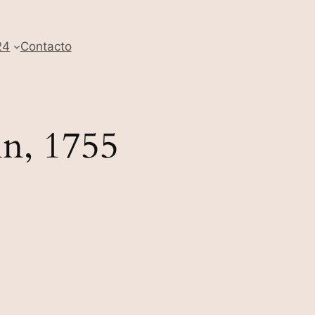
24
Contacto
nn, 1755