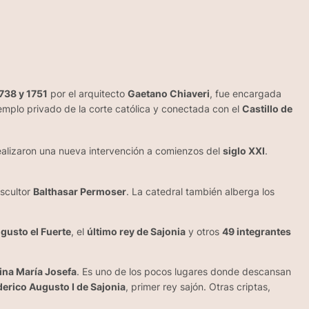
738 y 1751
por el arquitecto
Gaetano Chiaveri
, fue encargada
emplo privado de la corte católica y conectada con el
Castillo de
 realizaron una nueva intervención a comienzos del
siglo XXI
.
escultor
Balthasar Permoser
. La catedral también alberga los
gusto el Fuerte
, el
último rey de Sajonia
y otros
49 integrantes
ina María Josefa
. Es uno de los pocos lugares donde descansan
derico Augusto I de Sajonia
, primer rey sajón. Otras criptas,