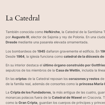
La Catedral
También conocida como
Hofkirche
, la Catedral de la Santísima 
por
Augusto III
, elector de Sajonia y rey de Polonia. En una ci
Dresde
mediante una pasarela elevada ornamentada.
Los bombardeos de
1945
dañaron gravemente el edificio. En
19
Desde
1964
, la iglesia funciona como
catedral de la diócesis 
En su interior destaca el
último órgano construido por Gottfri
sepulcros de los miembros de la
Casa de Wettin
, incluida la líne
En las
criptas
de la Catedral reposan los
corazones y restos
de 
de la familia real, además de consortes como la
princesa María 
La
Cripta de los Fundadores
, la más antigua de las cuatro, gua
monarcas polacos fuera de la
Catedral de Wawel
en Cracovia. T
como la
Gran Cripta
, guardan los cuerpos de príncipes y prince