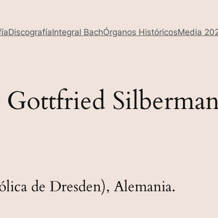
fía
Discografía
Integral Bach
Órganos Históricos
Media 20
Gottfried Silberma
ólica de Dresden), Alemania.