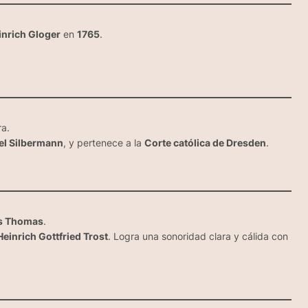
inrich Gloger
en
1765
.
ra.
el Silbermann
, y pertenece a la
Corte católica de Dresden
.
s Thomas
.
Heinrich Gottfried Trost
. Logra una sonoridad clara y cálida con