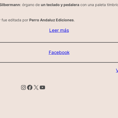
 Silbermann
: órgano de
un teclado y pedalera
con una paleta tímbri
 fue editada por
Perro Andaluz Ediciones
.
Leer más
Facebook
V
Instagram
Facebook
X
YouTube