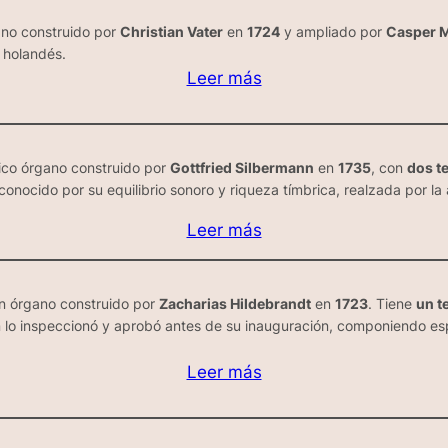
ano construido por
Christian Vater
en
1724
y ampliado por
Casper M
o holandés.
Leer más
ico órgano construido por
Gottfried Silbermann
en
1735
, con
dos te
conocido por su equilibrio sonoro y riqueza tímbrica, realzada por la
Leer más
un órgano construido por
Zacharias Hildebrandt
en
1723
. Tiene
un t
n lo inspeccionó y aprobó antes de su inauguración, componiendo e
Leer más