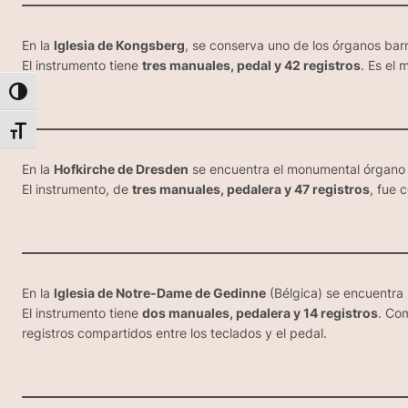
En la
Iglesia de Kongsberg
, se conserva uno de los órganos ba
El instrumento tiene
tres manuales, pedal y 42 registros
. Es el 
Alternar alto contraste
Alternar tamaño de letra
En la
Hofkirche de Dresden
se encuentra el monumental órgano
El instrumento, de
tres manuales, pedalera y 47 registros
, fue 
En la
Iglesia de Notre-Dame de Gedinne
(Bélgica) se encuentra
El instrumento tiene
dos manuales, pedalera y 14 registros
. Co
registros compartidos entre los teclados y el pedal.