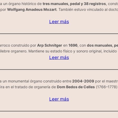
a un órgano histórico de
tres manuales, pedal y 38 registros
, cons
o por
Wolfgang Amadeus Mozart
. También estuvo vinculado al doct
Leer más
arroco construido por
Arp Schnitger
en
1696
, con
dos manuales, pe
ebre organero. Mantiene su estado físico y sonoro original, incluido 
Leer más
tra un monumental órgano construido entre
2004-2009
por el maest
pira en el tratado de organería de
Dom Bedos de Celles
(
1766–1778
)
Leer más