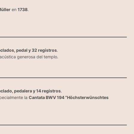
üller
en
1738
.
clados, pedal y 32 registros
.
 acústica generosa del templo.
eclado, pedalera y 14 registros
.
specialmente la
Cantata BWV 194 “Höchsterwünschtes