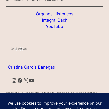
Órganos Históricos
Integral Bach
YouTube
Cristina García Banegas
Instagram
Facebook
X
YouTube
Biografía, Discografía y toda la información sobre Cristina
García Banegas
Diseñado con
WordPress
por Marina Kapczuk y José