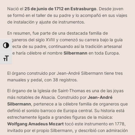
Nació el
25 de junio de 1712 en Estrasburgo
. Desde joven
se formó en el taller de su padre y lo acompañó en sus viajes
de instalación y ajuste de instrumentos.
En resumen, fue parte de una destacada familia de
organeros del siglo XVIII y comenzó su carrera bajo la guía
directa de su padre, continuando así la tradición artesanal
Alternar alto contraste
que haría célebre el nombre
Silbermann
en toda Europa.
Alternar tamaño de letra
El órgano construido por Jean-André Silbermann tiene tres
manuales y pedal, con 38 registros.
El órgano de la Iglesia de Saint-Thomas es una de las joyas
más notables de Alsacia. Construido por
Jean-André
Silbermann
, pertenece a la célebre familia de organeros que
definió el sonido barroco de Europa central. Su historia está
estrechamente ligada a grandes figuras de la música:
Wolfgang Amadeus Mozart
tocó este instrumento en 1778,
invitado por el propio Silbermann, y describió con admiración