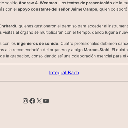
 de sonido
Andrew A. Wedman
. Los
textos de presentación
de la mú
más con el
apoyo constante del señor Jaime Camps
, quien colaboró
Ehrhardt
, quienes gestionaron el permiso para acceder al instrumen
 visitas al órgano se multiplicaran con el tiempo, dando lugar a nuev
s con los
ingenieros de sonido
. Cuatro profesionales debieron cance
acias a la recomendación del organero y amigo
Marcus Stahl
. El quinto
 de la grabación, consolidando así una colaboración esencial para el 
Integral Bach
Instagram
Facebook
X
YouTube