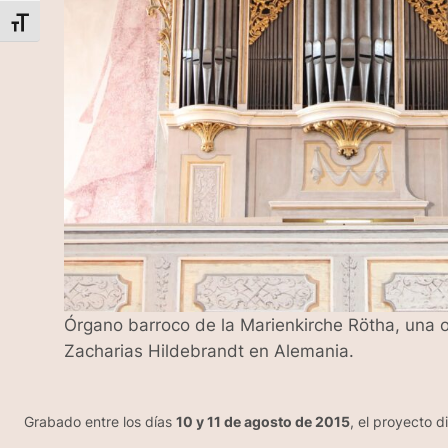
Alternar tamaño de letra
Órgano barroco de la Marienkirche Rötha, una 
Zacharias Hildebrandt en Alemania.
Grabado entre los días
10 y 11 de agosto de 2015
, el proyecto d