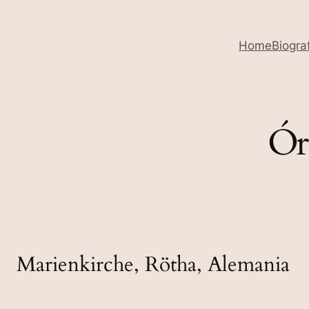
Home
Biogra
Ór
Marienkirche, Rötha, Alemania