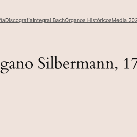
fía
Discografía
Integral Bach
Órganos Históricos
Media 20
gano Silbermann, 1