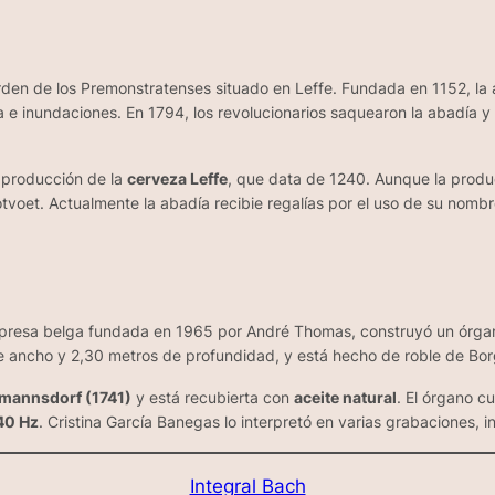
den de los Premonstratenses situado en Leffe. Fundada en 1152, la ab
e inundaciones. En 1794, los revolucionarios saquearon la abadía y la
a producción de la
cerveza Leffe
, que data de 1240. Aunque la produc
tvoet. Actualmente la abadía recibie regalías por el uso de su nombr
mpresa belga fundada en 1965 por André Thomas, construyó un órgano 
de ancho y 2,30 metros de profundidad, y está hecho de roble de Bo
mannsdorf (1741)
y está recubierta con
aceite natural
. El órgano c
40 Hz
. Cristina García Banegas lo interpretó en varias grabaciones, i
Integral Bach