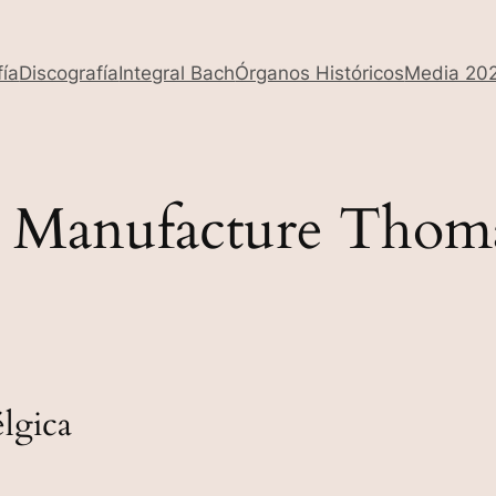
fía
Discografía
Integral Bach
Órganos Históricos
Media 20
 Manufacture Thoma
lgica