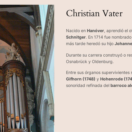
Christian Vater
Nacido en
Hanóver
, aprendió el 
Schnitger
. En 1714 fue nombrad
más tarde heredó su hijo
Johann
Durante su carrera construyó o r
Osnabrück y Oldenburg.
Entre sus órganos supervivientes
Gifhorn (1748)
y
Hohenrode (17
sonoridad refinada del
barroco al