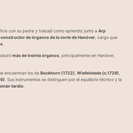
oficio con su padre y trabajó como aprendiz junto a
Arp
o
constructor de órganos de la corte de Hanóver
, cargo que
es
.
estauró
más de treinta órganos
, principalmente en Hanóver,
 se encuentran los de
Bockhorn (1722)
,
Wiefelstede (c.1729)
,
49)
. Sus instrumentos se distinguen por el equilibrio técnico y la
emán tardío
.