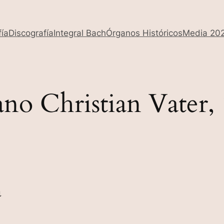
fía
Discografía
Integral Bach
Órganos Históricos
Media 20
no Christian Vater,
a