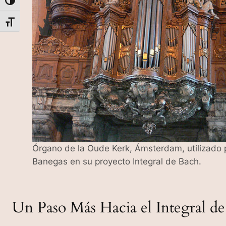
Alternar alto contraste
Alternar tamaño de letra
Órgano de la Oude Kerk, Ámsterdam, utilizado p
Banegas en su proyecto Integral de Bach.
Un Paso Más Hacia el Integral d