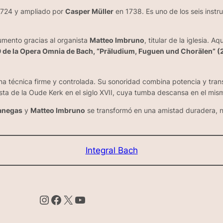
724 y ampliado por
Casper Müller
en 1738. Es uno de los seis instr
umento gracias al organista
Matteo Imbruno
, titular de la iglesia. 
 de la
Opera Omnia de Bach
, “Präludium, Fuguen und Chorälen” 
una técnica firme y controlada. Su sonoridad combina potencia y trans
ista de la Oude Kerk en el siglo XVII, cuya tumba descansa en el mis
Banegas
y
Matteo Imbruno
se transformó en una amistad duradera, nu
Integral Bach
Instagram
Facebook
X
YouTube