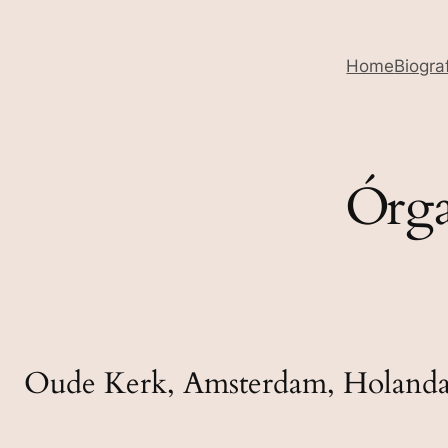
Home
Biogra
Órga
Oude Kerk, Amsterdam, Holand