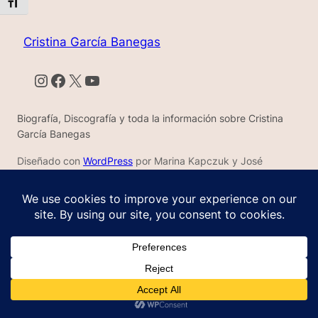
Alternar tamaño de letra
Cristina García Banegas
Instagram
Facebook
X
YouTube
Biografía, Discografía y toda la información sobre Cristina
García Banegas
Diseñado con
WordPress
por Marina Kapczuk y José
Carmelo Barrios Martínez